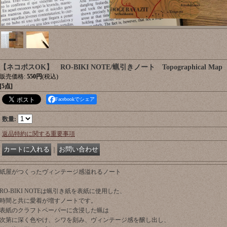
【ネコポスOK】 RO-BIKI NOTE/蝋引きノート Topographical Map
販売価格
:
550円
(税込)
[5点]
Facebookでシェア
数量
:
返品特約に関する重要事項
｜
紙屋がつくったヴィンテージ感溢れるノート
RO-BIKI NOTEは蝋引き紙を表紙に使用した、
時間と共に愛着が増すノートです。
表紙のクラフトペーパーに含浸した蝋は
次第に深く色やけ、シワを刻み、ヴィンテージ感を醸し出し、