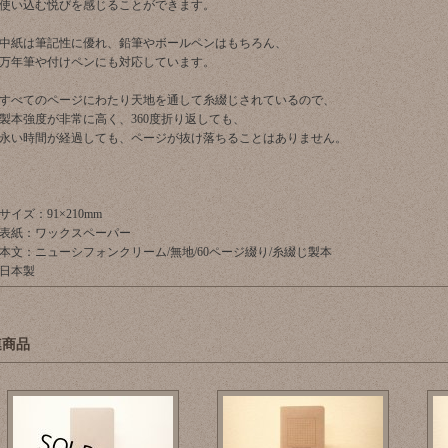
使い込む悦びを感じることができます。
中紙は筆記性に優れ、鉛筆やボールペンはもちろん、
万年筆や付けペンにも対応しています。
すべてのページにわたり天地を通して糸綴じされているので、
製本強度が非常に高く、360度折り返しても、
永い時間が経過しても、ページが抜け落ちることはありません。
サイズ：91×210mm
表紙：ワックスペーパー
本文：ニューシフォンクリーム/無地/60ページ綴り/糸綴じ製本
日本製
連商品