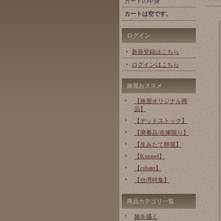
カートの中身
カートは空です。
ログイン
新規登録はこちら
ログインはこちら
旅屋おススメ
【旅屋オリジナル商
品】
【デッドストック】
【廃番品/在庫限り】
【生みたて卵屋】
【Kumpel】
【cobato】
【台湾特集】
商品カテゴリ一覧
旅を描く