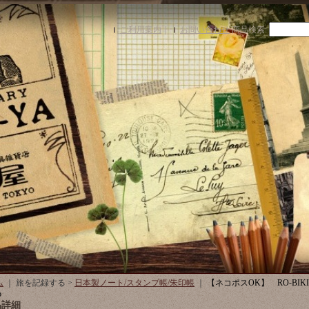
ご利用案内
｜
お問い合わせ
商品検索
:
ム
｜ 旅を記録する >
日本製ノート/スタンプ帳/朱印帳
｜
【ネコポスOK】 RO-BIKI 
p
品詳細