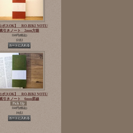
ポスOK】 RO-BIKI NOTE/
蝋引きノート 2mm方眼
550円
(税込)
[2点]
ポスOK】 RO-BIKI NOTE/
蝋引きノート 6mm罫線
550円
(税込)
[4点]