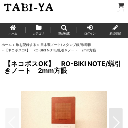
カート
ホーム
カテゴリ
商品検索
ログイン
新規登録
ホーム
>
旅を記録する
>
日本製ノート/スタンプ帳/朱印帳
>
【ネコポスOK】 RO-BIKI NOTE/蝋引きノート 2mm方眼
【ネコポスOK】 RO-BIKI NOTE/蝋引
きノート 2mm方眼