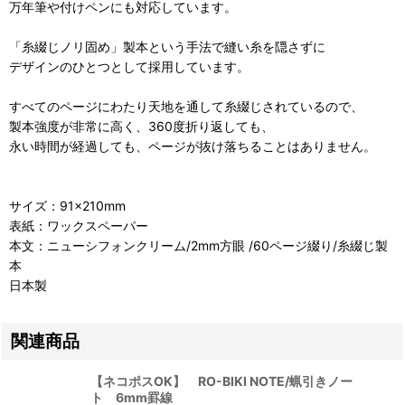
万年筆や付けペンにも対応しています。
「糸綴じノリ固め」製本という手法で縫い糸を隠さずに
デザインのひとつとして採用しています。
すべてのページにわたり天地を通して糸綴じされているので、
製本強度が非常に高く、360度折り返しても、
永い時間が経過しても、ページが抜け落ちることはありません。
サイズ：91×210mm
表紙：ワックスペーパー
本文：ニューシフォンクリーム/2mm方眼 /60ページ綴り/糸綴じ製
本
日本製
関連商品
【ネコポスOK】 RO-BIKI NOTE/蝋引きノー
ト 6mm罫線