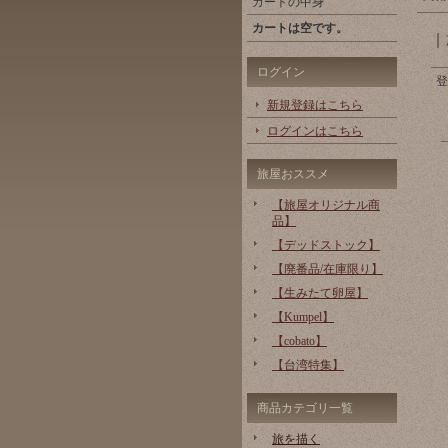
カートの中身
カートは空です。
ログイン
登
新規登録はこちら
ログインはこちら
旅屋おススメ
【旅屋オリジナル商
品】
【デッドストック】
【廃番品/在庫限り】
【生みたて卵屋】
【Kumpel】
【cobato】
【台湾特集】
商品カテゴリ一覧
旅を描く