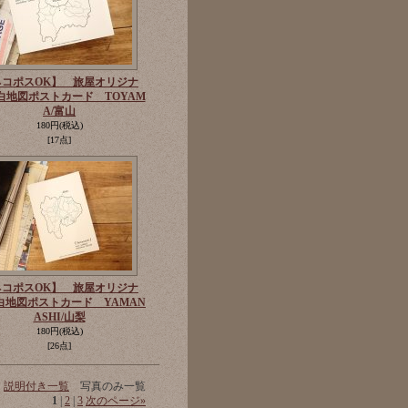
ネコポスOK】 旅屋オリジナ
白地図ポストカード TOYAM
A/富山
180円
(税込)
[17点]
ネコポスOK】 旅屋オリジナ
白地図ポストカード YAMAN
ASHI/山梨
180円
(税込)
[26点]
説明付き一覧
写真のみ一覧
1
|
2
|
3
次のページ
»