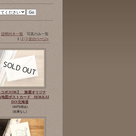
説明付き一覧
写真のみ一覧
1
|
2
|
3
次のページ
»
ネコポスOK】 旅屋オリジナ
白地図ポストカード HOKKAI
DO/北海道
180円
(税込)
[在庫なし]