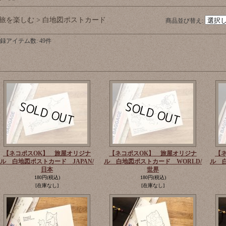
旅を楽しむ > 白地図ポストカード
商品並び替え
:
録アイテム数
:
49件
【ネコポスOK】 旅屋オリジナ
【ネコポスOK】 旅屋オリジナ
【
ル 白地図ポストカード JAPAN/
ル 白地図ポストカード WORLD/
ル 
日本
世界
180円
(税込)
180円
(税込)
[在庫なし]
[在庫なし]