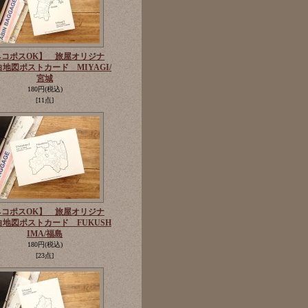
ネコポスOK】 旅屋オリジナ
地図ポストカード MIYAGI/
宮城
180円
(税込)
[11点]
ネコポスOK】 旅屋オリジナ
白地図ポストカード FUKUSH
IMA/福島
180円
(税込)
[23点]