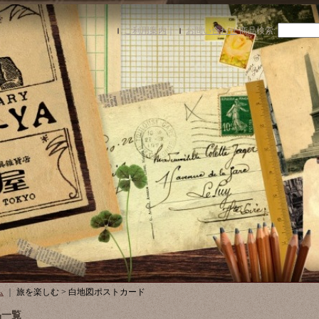
ご利用案内
｜
お問い合わせ
商品検索
:
ム
｜
旅を楽しむ > 白地図ポストカード
品一覧