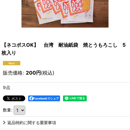
【ネコポスOK】 台湾 耐油紙袋 焼とうもろこし 5
枚入り
販売価格
:
200
円
(税込)
9点
Facebookでシェア
数量
:
返品特約に関する重要事項