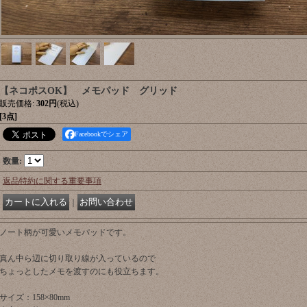
【ネコポスOK】 メモパッド グリッド
販売価格
:
302円
(税込)
[3点]
Facebookでシェア
数量
:
返品特約に関する重要事項
｜
ノート柄が可愛いメモパッドです。
真ん中ら辺に切り取り線が入っているので
ちょっとしたメモを渡すのにも役立ちます。
サイズ：158×80mm