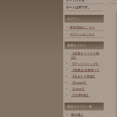
カートの中身
カートは空です。
ログイン
新規登録はこちら
ログインはこちら
旅屋おススメ
【旅屋オリジナル商
品】
【デッドストック】
【廃番品/在庫限り】
【生みたて卵屋】
【Kumpel】
【cobato】
【台湾特集】
商品カテゴリ一覧
旅を描く