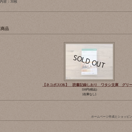
内容：30枚
連商品
【ネコポスOK】 読書記録しおり ワタシ文庫 グリ
550円
(税込)
[在庫なし]
ホームページ作成とショッピ