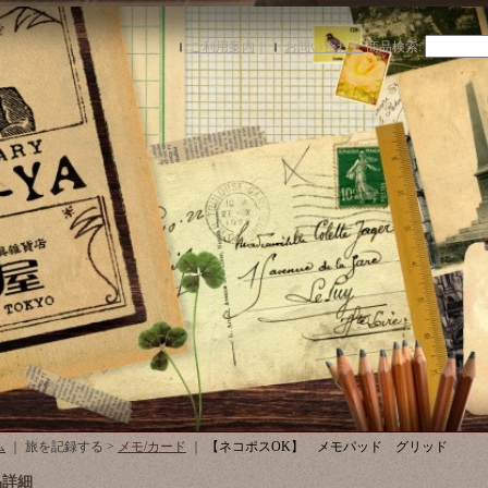
ご利用案内
｜
お問い合わせ
商品検索
:
ム
｜ 旅を記録する >
メモ/カード
｜
【ネコポスOK】 メモパッド グリッド
品詳細