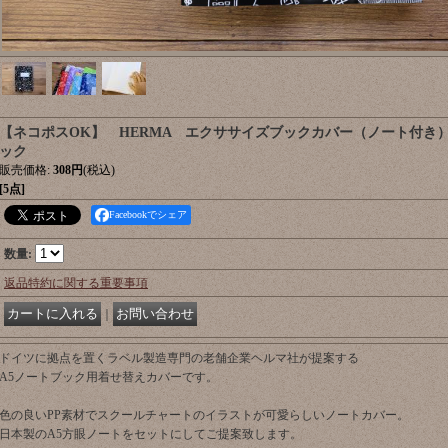
【ネコポスOK】 HERMA エクササイズブックカバー（ノート付き） Sch
ック
販売価格
:
308円
(税込)
[5点]
Facebookでシェア
数量
:
返品特約に関する重要事項
｜
ドイツに拠点を置くラベル製造専門の老舗企業ヘルマ社が提案する
A5ノートブック用着せ替えカバーです。
色の良いPP素材でスクールチャートのイラストが可愛らしいノートカバー。
日本製のA5方眼ノートをセットにしてご提案致します。