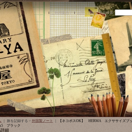
ご利用案内
｜
お問い合わせ
商品検索
:
ム
｜ 旅を記録する >
外国製ノート
｜
【ネコポスOK】 HERMA エクササイズブッ
o A5 ブラック
品詳細