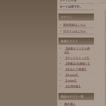
カートの中身
カートは空です。
ログイン
新規登録はこちら
ログインはこちら
旅屋おススメ
【旅屋オリジナル商
品】
【デッドストック】
【廃番品/在庫限り】
【生みたて卵屋】
【Kumpel】
【cobato】
【台湾特集】
商品カテゴリ一覧
旅を描く