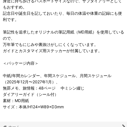
身近に持ち歩けるパスポートサイズなので、サブダイアリーとして
もおすすめ。
記念日や誕生日を記しておいたり、毎日の体温や体重の記録にも便
利です。
筆記性を追求したオリジナルの筆記用紙（MD用紙）を使用している
ので、
万年筆でもにじみや裏抜けがしにくくなっています。
ガイドとカスタマイズ用ステッカーが付属しています。
＜パッケージ内容＞
中紙/年間カレンダー、年間スケジュール、月間スケジュール
（2025年12月〜2027年1月）、
無罫メモ、旅情報：48ページ 中ミシン綴じ
ダイアリーガイド（シール付）
素材：MD用紙
サイズ：本体/H124×W89×D3mm
ホーム