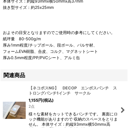
本体サイズ：約縦93mmx横50mmx高37mm
抜き型サイズ：約25x25mm
およその目安となりますのでご使用時の参考にしてください。
紙坪量 80-500g/m
厚み1mm程度/チップボール、段ボール、バルサ材、
フォームEVA樹脂、合皮、コルク、マグネットシート
厚み0.5mm程度/PP/PVCシート、アルミ缶
関連商品
【ネコポスNG】 DECOP エンボスパンチ ス
トロングパンチ1インチ サークル
1,155
円
(税込)
2点
様々な素材をカットできるパンチです。 裏面にロ
ック機能がありますので 収納のスペースをとりま
せん。 本体サイズ：約縦93mmx横50mmx高