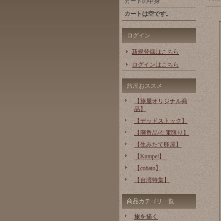
カートの中身
カートは空です。
ログイン
新規登録はこちら
ログインはこちら
旅屋おススメ
【旅屋オリジナル商
品】
【デッドストック】
【廃番品/在庫限り】
【生みたて卵屋】
【Kumpel】
【cobato】
【台湾特集】
商品カテゴリ一覧
旅を描く