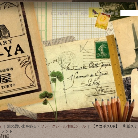
ご利用案内
｜
お問い合わせ
商品検索
:
ム
｜ 旅の思い出を飾る >
フレークシール/和紙シール
｜
【ネコポスOK】 和紙ステ
 テント
品詳細