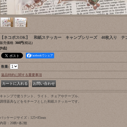
【ネコポスOK】 和紙ステッカー キャンプシリーズ 40枚入り テ
販売価格
:
360円
(税込)
[9点]
Facebookでシェア
数量
:
返品特約に関する重要事項
｜
キャンプで使うテント、ライト、チェアやテーブル、
調理器具などをモチーフとした和紙ステッカーです。
パッケージサイズ：125×85mm
内容：20柄×各2枚