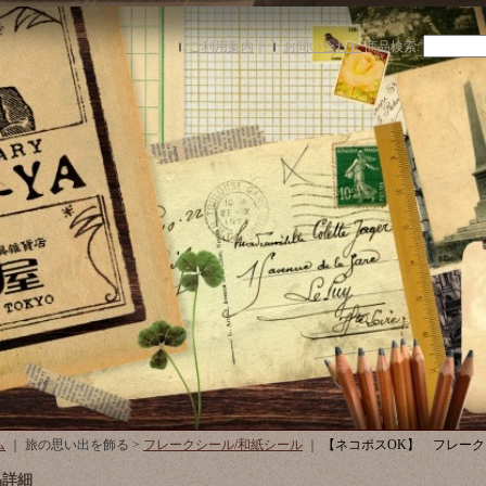
ご利用案内
｜
お問い合わせ
商品検索
:
ム
｜ 旅の思い出を飾る >
フレークシール/和紙シール
｜
【ネコポスOK】 フレー
品詳細