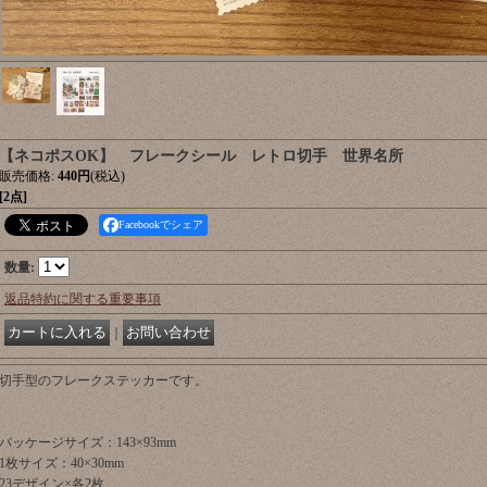
【ネコポスOK】 フレークシール レトロ切手 世界名所
販売価格
:
440円
(税込)
[2点]
Facebookでシェア
数量
:
返品特約に関する重要事項
｜
切手型のフレークステッカーです。
パッケージサイズ：143×93mm
1枚サイズ：40×30mm
23デザイン×各2枚