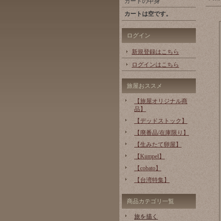
カートの中身
カートは空です。
ログイン
新規登録はこちら
ログインはこちら
旅屋おススメ
【旅屋オリジナル商
品】
【デッドストック】
【廃番品/在庫限り】
【生みたて卵屋】
【Kumpel】
【cobato】
【台湾特集】
商品カテゴリ一覧
旅を描く