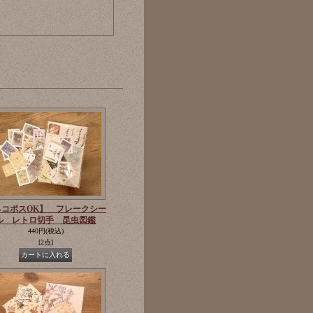
ネコポスOK】 フレークシー
ル レトロ切手 昆虫図鑑
440円
(税込)
[2点]