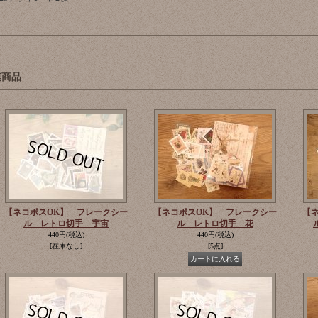
連商品
【ネコポスOK】 フレークシー
【ネコポスOK】 フレークシー
【
ル レトロ切手 宇宙
ル レトロ切手 花
440円
(税込)
440円
(税込)
[在庫なし]
[5点]