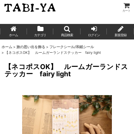
カート
ホーム
カテゴリ
商品検索
ログイン
新規登録
ホーム
>
旅の思い出を飾る
>
フレークシール/和紙シール
>
【ネコポスOK】 ルームガーランドステッカー fairy light
【ネコポスOK】 ルームガーランドス
テッカー fairy light