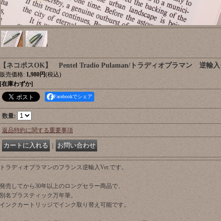
【ネコポスOK】 Pentel Tradio Pulaman/トラディオプラマン 逆
販売価格
:
1,980円
(税込)
[在庫わずか]
Facebookでシェア
数量
:
返品特約に関する重要事項
｜
トラディオプラマンのフランス逆輸入Ver.です。
発売してから30年以上のロングセラー商品で、
別名プラスティック万年筆。
インクカートリッジでインク取り替え可能です。