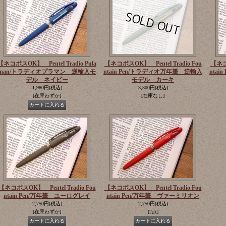
【ネコポスOK】 Pentel Tradio Pula
【ネコポスOK】 Pentel Tradio Fou
【ネコポ
man/トラディオプラマン 逆輸入モ
ntain Pen/トラディオ万年筆 逆輸入
nta
デル ネイビー
モデル カーキ
1,980円
(税込)
3,300円
(税込)
[在庫わずか]
[在庫なし]
【ネコポスOK】 Pentel Tradio Fou
【ネコポスOK】 Pentel Tradio Fou
ntain Pen/万年筆 ユーログレイ
ntain Pen/万年筆 ヴァーミリオン
2,750円
(税込)
2,750円
(税込)
[在庫わずか]
[2点]