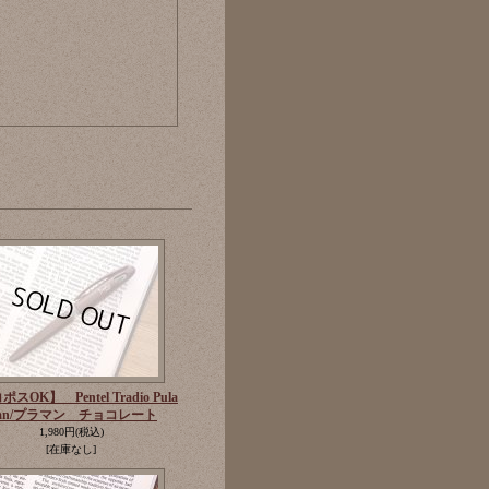
スOK】 Pentel Tradio Pula
an/プラマン チョコレート
1,980円
(税込)
[在庫なし]