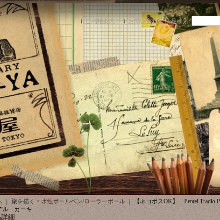
ご利用案内
｜
お問い合わせ
商品検索
:
ム
｜ 旅を描く >
水性ボールペン/ローラーボール
｜
【ネコポスOK】 Pentel Tradi
デル カーキ
品詳細