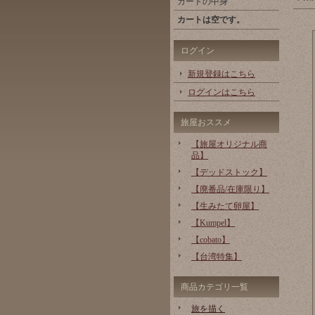
カートの中身
カートは空です。
ログイン
新規登録はこちら
ログインはこちら
旅屋おススメ
【旅屋オリジナル商
品】
【デッドストック】
【廃番品/在庫限り】
【生みたて卵屋】
【Kumpel】
【cobato】
【台湾特集】
商品カテゴリ一覧
旅を描く