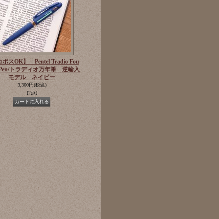
スOK】 Pentel Tradio Fou
in Pen/トラディオ万年筆 逆輸入
モデル ネイビー
3,300円
(税込)
[2点]