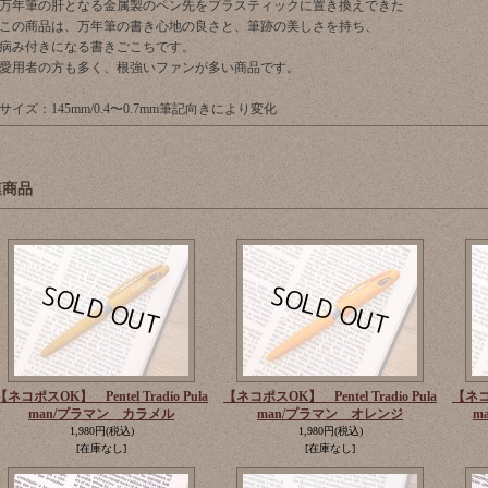
万年筆の肝となる金属製のペン先をプラスティックに置き換えできた
この商品は、万年筆の書き心地の良さと、筆跡の美しさを持ち、
病み付きになる書きごこちです。
愛用者の方も多く、根強いファンが多い商品です。
サイズ：145mm/0.4〜0.7mm筆記向きにより変化
連商品
【ネコポスOK】 Pentel Tradio Pula
【ネコポスOK】 Pentel Tradio Pula
【ネコポ
man/プラマン カラメル
man/プラマン オレンジ
m
1,980円
(税込)
1,980円
(税込)
[在庫なし]
[在庫なし]