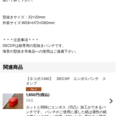
型抜きサイズ：32×20mm
外装サイズ:W58×H72×D80mm
＊＊＊注意事項＊＊＊
DECOPは紙専用の型抜きパンチです。
海苔の型抜き等食品への使用はご遠慮下さい。
関連商品
【ネコポスNG】 DECOP エンボスパンチ ス
タンプ
1,650
円
(税込)
28点
カットと同時にエンボス（凹凸）加工ができるパ
ンチです。 パンチのご使用に適した紙は適性の紙