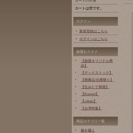
カートの中身
カートは空です。
ログイン
新規登録はこちら
ログインはこちら
旅屋おススメ
【旅屋オリジナル商
品】
【デッドストック】
【廃番品/在庫限り】
【生みたて卵屋】
【Kumpel】
【cobato】
【台湾特集】
商品カテゴリ一覧
旅を描く