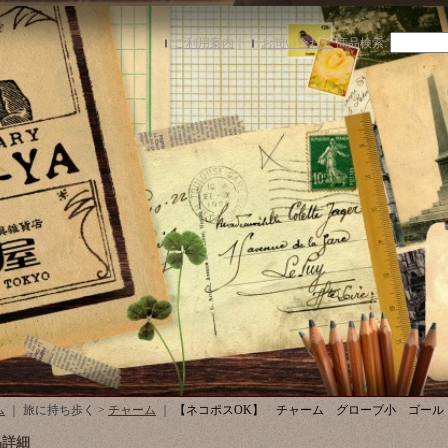
ご利用案内
｜
お問い合わせ
商品検索
:
ム
｜ 旅に持ち歩く >
チャーム
｜
【ネコポスOK】 チャーム グローブ小 ゴール
品詳細