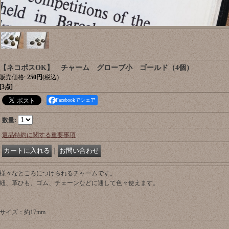
【ネコポスOK】 チャーム グローブ小 ゴールド（4個）
販売価格
:
250円
(税込)
[3点]
Facebookでシェア
数量
:
返品特約に関する重要事項
｜
様々なところにつけられるチャームです。
紐、革ひも、ゴム、チェーンなどに通して色々使えます。
サイズ：約17mm