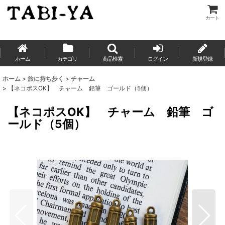
カート
ホーム
カテゴリ
商品検索
ログイン
新規登録
ホーム
>
旅に持ち歩く
>
チャーム
>
【ネコポスOK】 チャーム 鉛筆 ゴールド（5個）
【ネコポスOK】 チャーム 鉛筆 ゴ
ールド（5個）