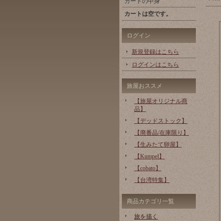
カートの中身
カートは空です。
ログイン
新規登録はこちら
ログインはこちら
旅屋おススメ
【旅屋オリジナル商
品】
【デッドストック】
【廃番品/在庫限り】
【生みたて卵屋】
【Kumpel】
【cobato】
【台湾特集】
商品カテゴリ一覧
旅を描く