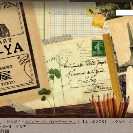
ご利用案内
｜
お問い合わせ
商品検索
:
ム
｜ 旅を描く >
水性ボールペン/ローラーボール
｜
【ネコポスOK】 エクシム 
ーボール クリア
品詳細