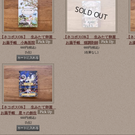
【ネコポスOK】 生みたて卵屋
【ネコポスOK】 生みたて卵屋
【ネ
お薬手帳 小鳥医院
お薬手帳 猫調剤師
お
660円
(税込)
660円
(税込)
[5点]
[在庫なし]
【ネコポスOK】 生みたて卵屋
お薬手帳 星々の創生
660円
(税込)
[5点]