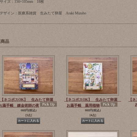
サイズ：150×105mm 18枚
デザイン：医療系雑貨 生みたて卵屋 Araki Mizuho
連商品
【ネコポスOK】 生みたて卵屋
【ネコポスOK】 生みたて卵屋
【ネ
お薬手帳 錬金術師の夜
お薬手帳 薬用植物
660円
(税込)
660円
(税込)
[3点]
[4点]