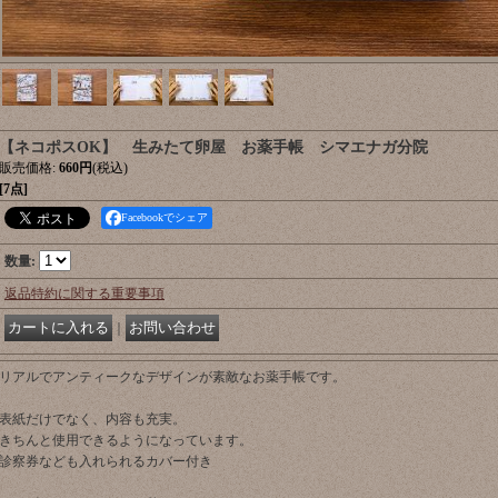
【ネコポスOK】 生みたて卵屋 お薬手帳 シマエナガ分院
販売価格
:
660円
(税込)
[7点]
Facebookでシェア
数量
:
返品特約に関する重要事項
｜
リアルでアンティークなデザインが素敵なお薬手帳です。
表紙だけでなく、内容も充実。
きちんと使用できるようになっています。
診察券なども入れられるカバー付き