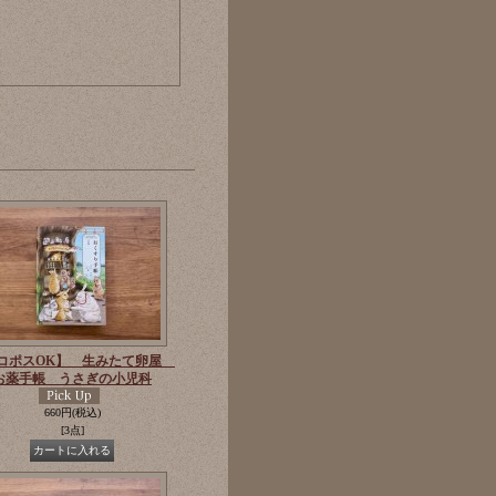
コポスOK】 生みたて卵屋
お薬手帳 うさぎの小児科
660円
(税込)
[3点]