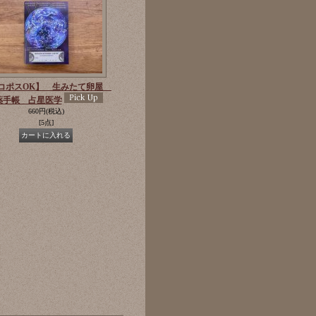
コポスOK】 生みたて卵屋
薬手帳 占星医学
660円
(税込)
[5点]