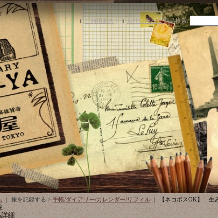
ご利用案内
｜
お問い合わせ
商品検索
:
ム
｜ 旅を記録する >
手帳/ダイアリー/カレンダー/リフィル
｜
【ネコポスOK】 生
院
品詳細