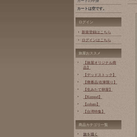
カートの中身
カートは空です。
ログイン
新規登録はこちら
ログインはこちら
旅屋おススメ
【旅屋オリジナル商
品】
【デッドストック】
【廃番品/在庫限り】
【生みたて卵屋】
【Kumpel】
【cobato】
【台湾特集】
商品カテゴリ一覧
旅を描く