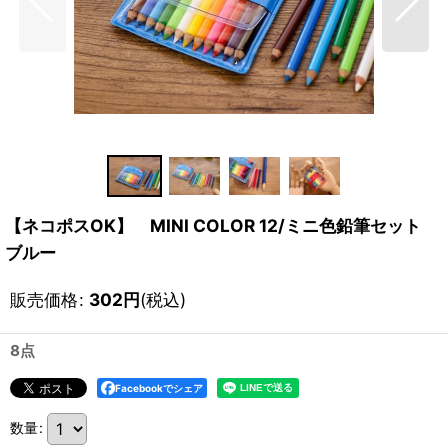
【ネコポスOK】 MINI COLOR 12/ミニ色鉛筆セット
ブルー
販売価格
:
302
円
(税込)
8点
Facebookでシェア
数量
: