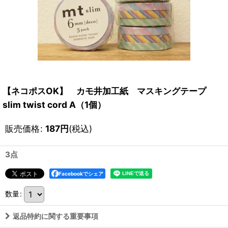
【ネコポスOK】 カモ井加工紙 マスキングテープ
slim twist cord A（1個）
販売価格
:
187
円
(税込)
3点
Facebookでシェア
数量
:
返品特約に関する重要事項