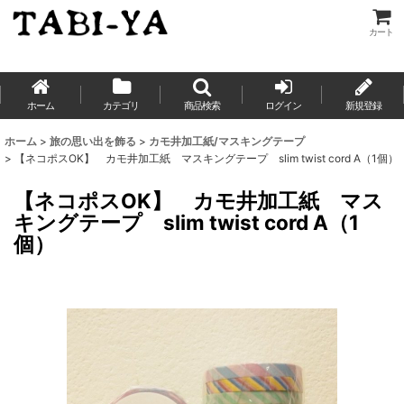
カート
ホーム
カテゴリ
商品検索
ログイン
新規登録
ホーム
>
旅の思い出を飾る
>
カモ井加工紙/マスキングテープ
>
【ネコポスOK】 カモ井加工紙 マスキングテープ slim twist cord A（1個）
【ネコポスOK】 カモ井加工紙 マス
キングテープ slim twist cord A（1
個）