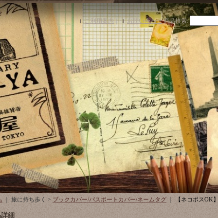
ご利用案内
｜
お問い合わせ
商品検索
:
ム
｜ 旅に持ち歩く >
ブックカバー/パスポートカバー/ネームタグ
｜
【ネコポスOK
品詳細