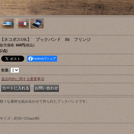
【ネコポスOK】 ブックバンド B6 フリンジ
販売価格
:
660円
(税込)
[2点]
Facebookでシェア
数量
:
返品特約に関する重要事項
｜
様々な素材を組み合わせて作られたブックバンドです。
サイズ：約50×135mm/B6