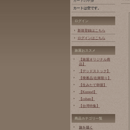
カートの中身
カートは空です。
ログイン
新規登録はこちら
ログインはこちら
旅屋おススメ
【旅屋オリジナル商
品】
【デッドストック】
【廃番品/在庫限り】
【生みたて卵屋】
【Kumpel】
【cobato】
【台湾特集】
商品カテゴリ一覧
旅を描く